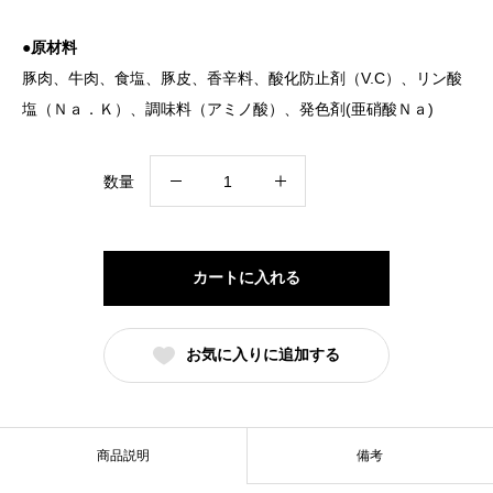
●原材料
豚肉、牛肉、食塩、豚皮、香辛料、酸化防止剤（V.C）、リン酸
塩（Ｎａ．Ｋ）、調味料（アミノ酸）、発色剤(亜硝酸Ｎａ)
ヴ
数量
ァ
イ
ス
カートに入れる
ヴ
ル
お気に入りに追加する
ス
ト
個
商品説明
備考