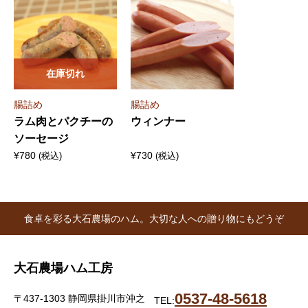
在庫切れ
腸詰め
腸詰め
ラム肉とパクチーの
ウィンナー
ソーセージ
¥
780
¥
730
(税込)
(税込)
食卓を彩る大石農場のハム。大切な人への贈り物にもどうぞ
大石農場ハム工房
0537-48-5618
〒437-1303 静岡県掛川市沖之
TEL: