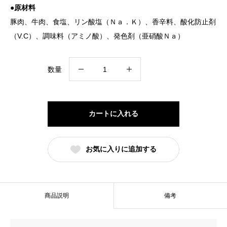
●原材料
豚肉、牛肉、食塩、リン酸塩（Ｎａ．Ｋ）、香辛料、酸化防止剤
（V.C）、調味料（アミノ酸）、発色剤（亜硝酸Ｎａ）
パ
数量
プ
リ
カ
カートに入れる
リ
ヨ
お気に入りに追加する
ナ
ー
個
商品説明
備考