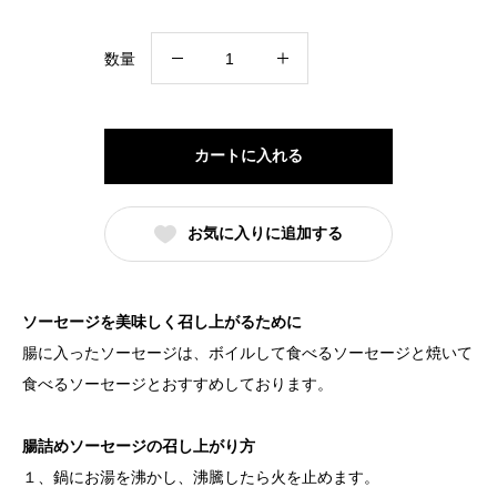
大
数量
石
ハ
ム
カートに入れる
の
金
お気に入りに追加する
賞
C
セ
ソーセージを美味しく召し上がるために
ッ
腸に入ったソーセージは、ボイルして食べるソーセージと焼いて
ト
食べるソーセージとおすすめしております。
個
腸詰めソーセージの召し上がり方
１、鍋にお湯を沸かし、沸騰したら火を止めます。