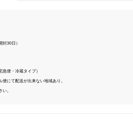
封30日）
宅急便・冷蔵タイプ）
ル便にて配送が出来ない地域あり。
さい。