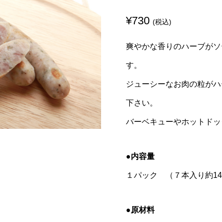
¥
730
(税込)
爽やかな香りのハーブがソ
す。
ジューシーなお肉の粒がハ
下さい。
バーベキューやホットドッ
●内容量
１パック （７本入り約14
●原材料