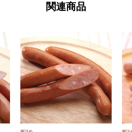
関連商品
腸詰め
腸詰