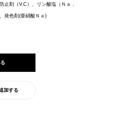
防止剤（V.C）、リン酸塩（Ｎａ．
、発色剤(亜硝酸Ｎａ)
れる
追加する