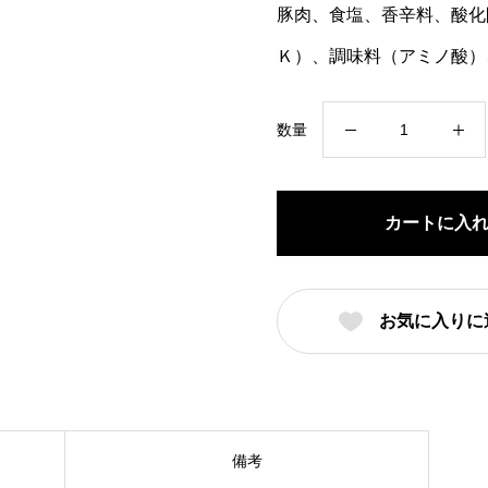
豚肉、食塩、香辛料、酸化
Ｋ）、調味料（アミノ酸）
ニ
数量
ュ
ー
ル
カートに入
ン
ベ
ル
お気に入りに
ガ
ー
個
備考