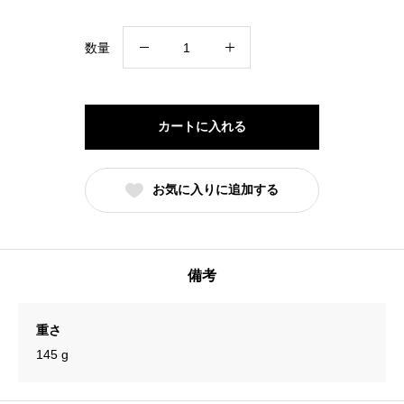
に
数量
ん
に
く
カートに入れる
の
芽
お気に入りに追加する
の
ソ
ー
セ
備考
ー
ジ
重さ
個
145 g