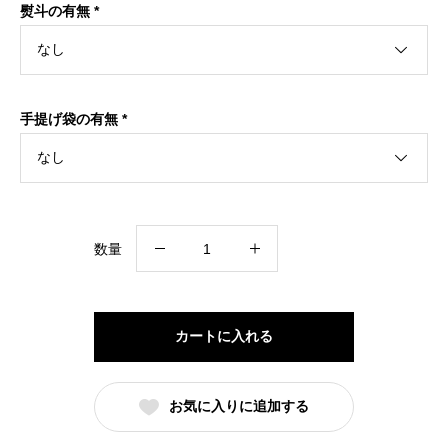
熨斗の有無
*
手提げ袋の有無
*
農
数量
場
オ
リ
カートに入れる
ジ
ナ
お気に入りに追加する
ル
セ