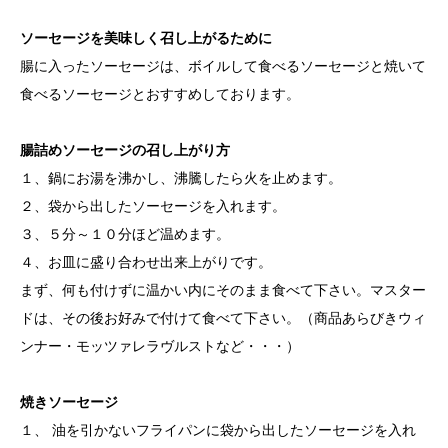
ッ
ソーセージを美味しく召し上がるために
ト
腸に入ったソーセージは、ボイルして食べるソーセージと焼いて
個
食べるソーセージとおすすめしております。
腸詰めソーセージの召し上がり方
１、鍋にお湯を沸かし、沸騰したら火を止めます。
２、袋から出したソーセージを入れます。
３、５分～１０分ほど温めます。
４、お皿に盛り合わせ出来上がりです。
まず、何も付けずに温かい内にそのまま食べて下さい。マスター
ドは、その後お好みで付けて食べて下さい。（商品あらびきウィ
ンナー・モッツァレラヴルストなど・・・）
焼きソーセージ
１、 油を引かないフライパンに袋から出したソーセージを入れ