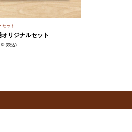
トセット
ギフトセット
場オリジナルセット
大石ハムの金賞
00
¥
9,500
(税込)
(税込)