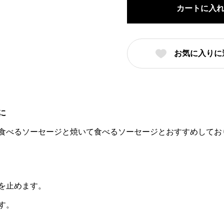
ム
カートに入
の
金
賞
お気に入りに
B
セ
ッ
ト
に
個
食べるソーセージと焼いて食べるソーセージとおすすめしてお
を止めます。
す。