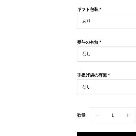
ギフト包装
*
熨斗の有無
*
手提げ袋の有無
*
大
数量
石
ハ